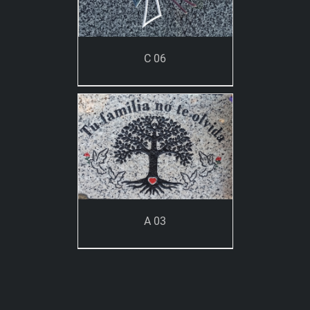
C 06
A 03