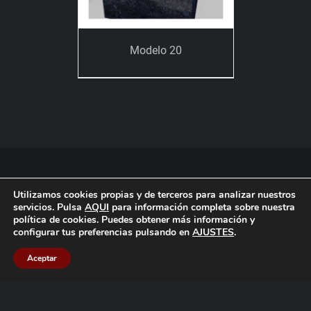
Modelo 20
© Copyright 2012 -
2026 |
MÁRMOLES ALONSO
| Todos los
Utilizamos cookies propias y de terceros para analizar nuestros
derechos reservados | Creado por
CNERIS
-
Guiaconsumo
-
servicios. Pulsa
AQUI
para información completa sobre nuestra
Directorio de Reformistas
política de cookies. Puedes obtener más información y
Aviso legal
-
Política de privacidad
-
Política de cookies
configurar tus preferencias pulsando en
AJUSTES
.
Aceptar
Facebook
Twitter
Instagram
YouTube