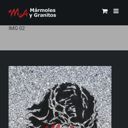
Skip
to
content
IMG 02